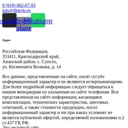
8 (918) 062-67-93
info@fitstyle.ru
nstagram
Telegram-
Whatsapp
plane
Адрес
Российская Федерация,
353411, Краснодарский край,
Анапский район, с. Супсех,
ул. Космонавта Волкова, д. 14
Все данные, представленные на сайте, носят сугубо
информационный характер и не являются исчерпывающими.
Для более подробной информации следует обращаться к
нашим менеджерам по указанным на сайте телефонам. Вся
представленная на сайте информация, касающаяся
комплектации, технических характеристик, цветовых
сочетаний, а также стоимости продукции, носит
информационный характер и ни при каких условиях не
является публичной офертой, определяемой положениями п.2
ст.437 ГК РФ.
Это тестовый сайт