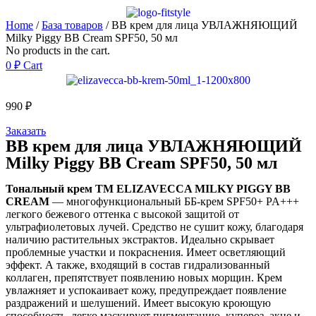
Home
/
База товаров
/ BB крем для лица УВЛАЖНЯЮЩИЙ
Milky Piggy BB Cream SPF50, 50 мл
No products in the cart.
0
₽
Cart
990
₽
Заказать
BB крем для лица УВЛАЖНЯЮЩИЙ
Milky Piggy BB Cream SPF50, 50 мл
Тональный крем ТМ ELIZAVECCA MILKY PIGGY BB
CREAM
— многофункциональный ББ-крем SPF50+ PA+++
легкого бежевого оттенка с высокой защитой от
ультрафиолетовых лучей. Средство не сушит кожу, благодаря
наличию растительных экстрактов. Идеально скрывает
проблемные участки и покраснения. Имеет осветляющий
эффект. А также, входящий в состав гидрализованный
коллаген, препятствует появлению новых морщин. Крем
увлажняет и успокаивает кожу, предупреждает появление
раздражений и шелушений. Имеет высокую кроющую
способность, легко маскирует пигментацию, купероз, акне и