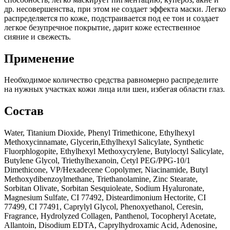
др. несовершенства, при этом не создает эффекта маски. Легко
распределяется по коже, подстраивается под ее тон и создает
легкое безупречное покрытие, дарит коже естественное
сияние и свежесть.
Применение
Необходимое количество средства равномерно распределите
на нужных участках кожи лица или шеи, избегая области глаз.
Состав
Water, Titanium Dioxide, Phenyl Trimethicone, Ethylhexyl
Methoxycinnamate, Glycerin,Ethylhexyl Salicylate, Synthetic
Fluorphlogopite, Ethylhexyl Methoxycrylene, Butyloctyl Salicylate,
Butylene Glycol, Triethylhexanoin, Cetyl PEG/PPG-10/1
Dimethicone, VP/Hexadecene Copolymer, Niacinamide, Butyl
Methoxydibenzoylmethane, Triethanolamine, Zinc Stearate,
Sorbitan Olivate, Sorbitan Sesquioleate, Sodium Hyaluronate,
Magnesium Sulfate, CI 77492, Disteardimonium Hectorite, CI
77499, CI 77491, Caprylyl Glycol, Phenoxyethanol, Ceresin,
Fragrance, Hydrolyzed Collagen, Panthenol, Tocopheryl Acetate,
Allantoin, Disodium EDTA, Caprylhydroxamic Acid, Adenosine,