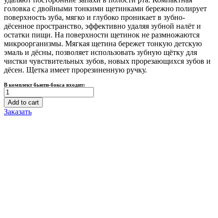
головка с двойными тонкими щетинками бережно полирует
поверхность зуба, мягко и глубоко проникает в зубно-
дёсенное пространство, эффективно удаляя зубной налёт и
остатки пищи. На поверхности щетинок не размножаются
микроорганизмы. Мягкая щетина бережет тонкую детскую
эмаль и дёсны, позволяет использовать зубную щётку для
чистки чувствительных зубов, новых прорезающихся зубов и
дёсен. Щетка имеет прорезиненную ручку.
В комплект бьюти-бокса входит:
EQ
Зубная
Add to cart
щетка
Заказать
"Wellbeing"
для
ДЕТЕЙ
от
7
лет
со
сверхтонкими
щетинками
двойной
высоты
и