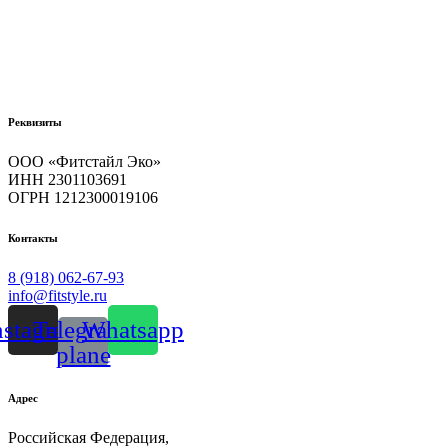
ПРОТИВОСКОЛЬЗЯЩЕЙ
РУЧКОЙ
(с
ионами
СЕРЕБРА,
мягкая)
quantity
Реквизиты
ООО «Фитстайл Эко»
ИНН 2301103691
ОГРН 1212300019106
Контакты
8 (918) 062-67-93
info@fitstyle.ru
nstagram
Telegram-
Whatsapp
plane
Адрес
Российская Федерация,