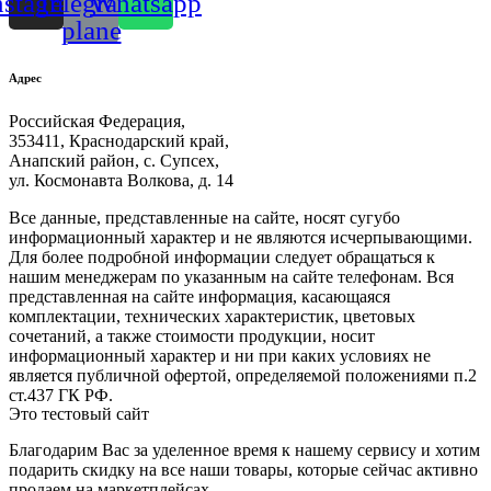
nstagram
Telegram-
Whatsapp
plane
Адрес
Российская Федерация,
353411, Краснодарский край,
Анапский район, с. Супсех,
ул. Космонавта Волкова, д. 14
Все данные, представленные на сайте, носят сугубо
информационный характер и не являются исчерпывающими.
Для более подробной информации следует обращаться к
нашим менеджерам по указанным на сайте телефонам. Вся
представленная на сайте информация, касающаяся
комплектации, технических характеристик, цветовых
сочетаний, а также стоимости продукции, носит
информационный характер и ни при каких условиях не
является публичной офертой, определяемой положениями п.2
ст.437 ГК РФ.
Это тестовый сайт
Благодарим Вас за уделенное время к нашему сервису и хотим
подарить скидку на все наши товары, которые сейчас активно
продаем на маркетплейсах.