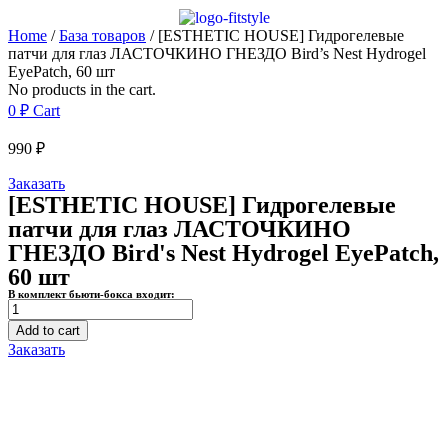
Home
/
База товаров
/ [ESTHETIC HOUSE] Гидрогелевые
патчи для глаз ЛАСТОЧКИНО ГНЕЗДО Bird’s Nest Hydrogel
EyePatch, 60 шт
No products in the cart.
0
₽
Cart
990
₽
Заказать
[ESTHETIC HOUSE] Гидрогелевые
патчи для глаз ЛАСТОЧКИНО
ГНЕЗДО Bird's Nest Hydrogel EyePatch,
60 шт
В комплект бьюти-бокса входит:
[ESTHETIC
HOUSE]
Add to cart
Гидрогелевые
Заказать
патчи
для
глаз
ЛАСТОЧКИНО
ГНЕЗДО