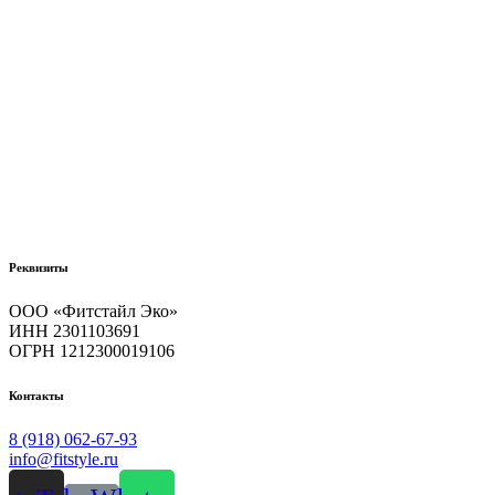
Bird's
Nest
Hydrogel
EyePatch,
60
шт
quantity
Реквизиты
ООО «Фитстайл Эко»
ИНН 2301103691
ОГРН 1212300019106
Контакты
8 (918) 062-67-93
info@fitstyle.ru