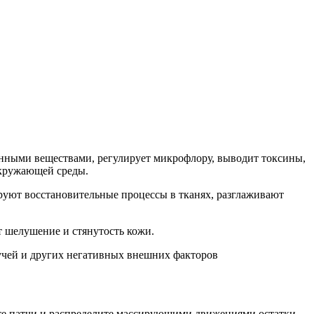
ными веществами, регулирует микрофлору, выводит токсины,
окружающей среды.
руют восстановительные процессы в тканях, разглаживают
т шелушение и стянутость кожи.
учей и других негативных внешних факторов
ите патчи и распределите массирующими движениями остатки