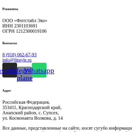
Реквизиты
ООО «Фитстайл Эко»
ИНН 2301103691
ОГРН 1212300019106
Контакты
8 (918) 062-67-93
info@fitstyle.ru
nstagram
Telegram-
Whatsapp
plane
Адрес
Российская Федерация,
353411, Краснодарский край,
Анапский район, с. Супсех,
ул. Космонавта Волкова, д. 14
Все данные, представленные на сайте, носят сугубо информа