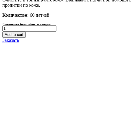
пропитки по коже.
Количество:
60 патчей
В комплект бьюти-бокса входит:
Гидрогелевые
патчи
Add to cart
с
Заказать
Красными
водорослями
Baursde
Skin
Ageless
Secret
60шт
quantity