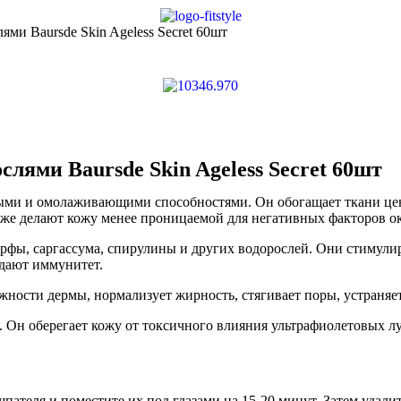
ми Baursde Skin Ageless Secret 60шт
лями Baursde Skin Ageless Secret 60шт
ми и омолаживающими способностями. Он обогащает ткани цен
акже делают кожу менее проницаемой для негативных факторов 
рфы, саргассума, спирулины и других водорослей. Они стимули
дают иммунитет.
жности дермы, нормализует жирность, стягивает поры, устраняе
Он оберегает кожу от токсичного влияния ультрафиолетовых л
ателя и поместите их под глазами на 15-20 минут. Затем удал