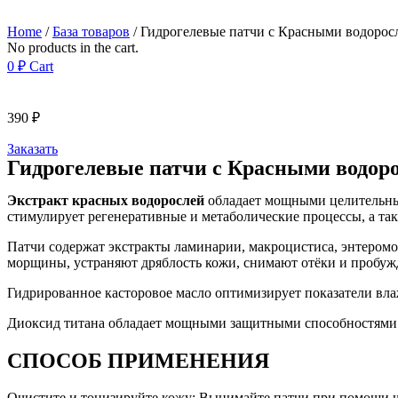
Home
/
База товаров
/ Гидрогелевые патчи с Красными водоросля
No products in the cart.
0
₽
Cart
390
₽
Заказать
Гидрогелевые патчи с Красными водорос
Экстракт красных водорослей
обладает мощными целительны
стимулирует регенеративные и метаболические процессы, а т
Патчи содержат экстракты ламинарии, макроцистиса, энтеромо
морщины, устраняют дряблость кожи, снимают отёки и пробуж
Гидрированное касторовое масло оптимизирует показатели вла
Диоксид титана обладает мощными защитными способностями. 
СПОСОБ ПРИМЕНЕНИЯ
Очистите и тонизируйте кожу; Вынимайте патчи при помощи шп