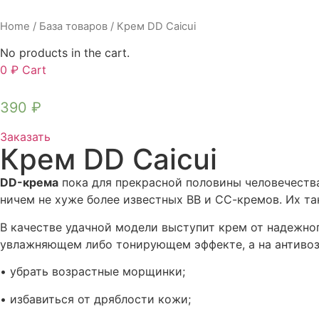
Home
/
База товаров
/ Крем DD Caicui
No products in the cart.
0
₽
Cart
390
₽
Заказать
Крем DD Caicui
DD-крема
пока для прекрасной половины человечества
ничем не хуже более известных ВВ и СС-кремов. Их т
В качестве удачной модели выступит крем от надежног
увлажняющем либо тонирующем эффекте, а на антивоз
• убрать возрастные морщинки;
• избавиться от дряблости кожи;