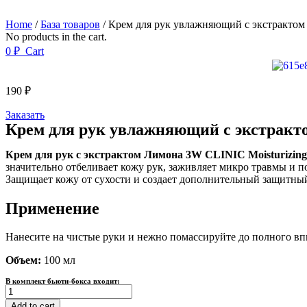
Home
/
База товаров
/ Крем для рук увлажняющий с экстракто
No products in the cart.
0
₽
Cart
190
₽
Заказать
Крем для рук увлажняющий с экстрак
Крем для рук c экстрактом Лимона 3W CLINIC Moisturizi
значительно отбеливает кожу рук, заживляет микро травмы и 
Защищает кожу от сухости и создает дополнительный защитный 
Применение
Нанесите на чистые руки и нежно помассируйте до полного в
Объем:
100 мл
В комплект бьюти-бокса входит:
Крем
для
Add to cart