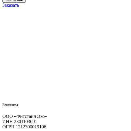
рук
Заказать
увлажняющий
с
экстрактом
ЛИМОНА
Lemon
Hand
Cream,
100
мл
quantity
Реквизиты
ООО «Фитстайл Эко»
ИНН 2301103691
ОГРН 1212300019106