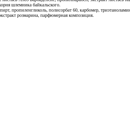
 корня шлемника байкальского.
пирт, пропиленгликоль, полисорбат 60, карбомер, триэтаноламин,
экстракт розмарина, парфюмерная композиция.