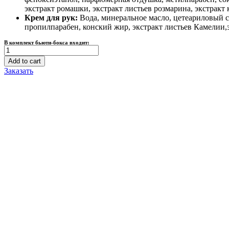
экстракт ромашки, экстракт листьев розмарина, экстракт
Крем для рук:
Вода, минеральное масло, цетеариловый с
пропилпарабен, конский жир, экстракт листьев Камелии,
В комплект бьюти-бокса входит:
Набор:
питательный
Add to cart
крем
Заказать
для
рук
и
питательный
крем
для
ног,
100+100
гр,
Farm
stay
quantity