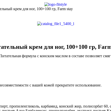
льный крем для ног, 100+100 гр, Farm stay
ательный крем для ног, 100+100 гр, Farm
. Питательная формула с конским маслом в составе позволяет смя
 несовместимости с вашей кожей прекратите использование.
ирт, пропиленгликоль, карбамид, конский жир, полисорбат 60, с
 листьев Алоэ Барбаденсис, пропилпарабен, экстракт листьев Ка