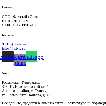
Реквизиты
ООО «Фитстайл Эко»
ИНН 2301103691
ОГРН 1212300019106
Контакты
8 (918) 062-67-93
info@fitstyle.ru
nstagram
Telegram-
Whatsapp
plane
Адрес
Российская Федерация,
353411, Краснодарский край,
Анапский район, с. Супсех,
ул. Космонавта Волкова, д. 14
Все данные, представленные на сайте, носят сугубо информа