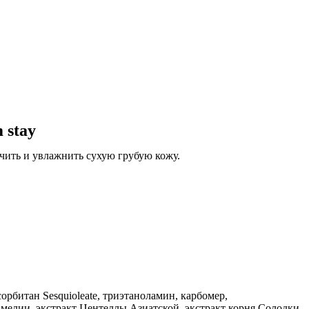
 stay
гчить и увлажнить сухую грубую кожу.
орбитан Sesquioleate, триэтаноламин, карбомер,
мелии, экстракт Центеллы Азиатской, экстракт корня Солодки,