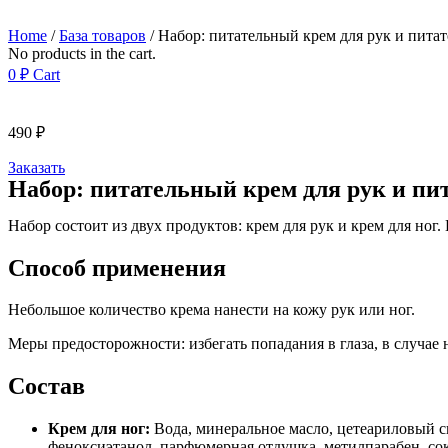
Home
/
База товаров
/ Набор: питательный крем для рук и питате
No products in the cart.
0
₽
Cart
490
₽
Заказать
Набор: питательный крем для рук и пит
Набор состоит из двух продуктов: крем для рук и крем для ног
Способ применения
Небольшое количество крема нанести на кожу рук или ног.
Меры предосторожности: избегать попадания в глаза, в случае
Состав
Крем для ног:
Вода, минеральное масло, цетеариловый сп
феноксиэтанол, парфюмерная отдушка, метилпарабен, сок