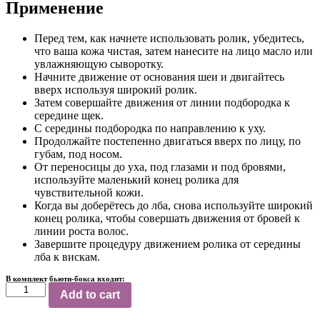
Применение
Перед тем, как начнете использовать ролик, убедитесь,
что ваша кожа чистая, затем нанесите на лицо масло или
увлажняющую сыворотку.
Начните движение от основания шеи и двигайтесь
вверх используя широкий ролик.
Затем совершайте движения от линии подбородка к
середине щек.
С середины подбородка по направлению к уху.
Продолжайте постепенно двигаться вверх по лицу, по
губам, под носом.
От переносицы до уха, под глазами и под бровями,
используйте маленький конец ролика для
чувствительной кожи.
Когда вы доберётесь до лба, снова используйте широкий
конец ролика, чтобы совершать движения от бровей к
линии роста волос.
Завершите процедуру движением ролика от середины
лба к вискам.
В комплект бьюти-бокса входит:
Роликовый
Add to cart
массажер
для