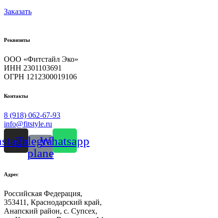
лица
Заказать
из
натурального
камня,
цвет
Реквизиты
в
ассортименте
ООО «Фитстайл Эко»
quantity
ИНН 2301103691
ОГРН 1212300019106
Контакты
8 (918) 062-67-93
info@fitstyle.ru
nstagram
Telegram-
Whatsapp
plane
Адрес
Российская Федерация,
353411, Краснодарский край,
Анапский район, с. Супсех,