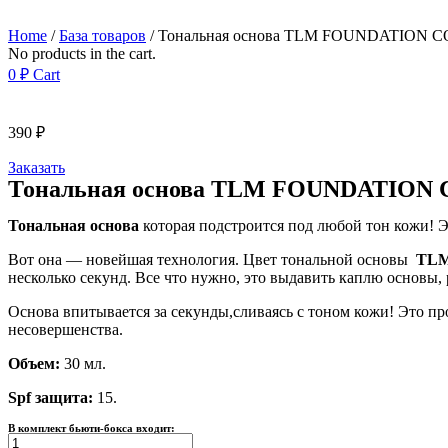
Home
/
База товаров
/ Тональная основа TLM FOUNDATION 
No products in the cart.
0
₽
Cart
390
₽
Заказать
Тональная основа TLM FOUNDATION
Тональная основа
которая подстроится под любой тон кожи! Э
Вот она — новейшая технология. Цвет тональной основы
TLM 
несколько секунд. Все что нужно, это выдавить каплю основы,
Основа впитывается за секунды,сливаясь с тоном кожи! Это пр
несовершенства.
Объем:
30 мл.
Spf защита:
15.
В комплект бьюти-бокса входит:
Тональная