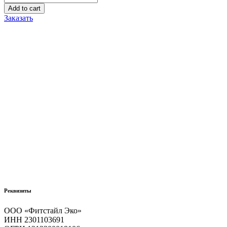
основа
Add to cart
TLM
Заказать
FOUNDATION
COLOR
CHANGING
SPF
15
quantity
Реквизиты
ООО «Фитстайл Эко»
ИНН 2301103691