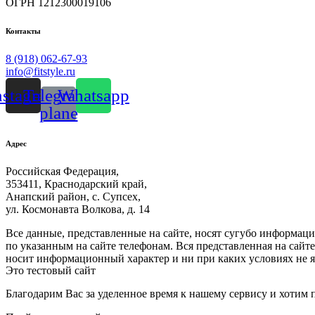
ОГРН 1212300019106
Контакты
8 (918) 062-67-93
info@fitstyle.ru
nstagram
Telegram-
Whatsapp
plane
Адрес
Российская Федерация,
353411, Краснодарский край,
Анапский район, с. Супсех,
ул. Космонавта Волкова, д. 14
Все данные, представленные на сайте, носят сугубо информа
по указанным на сайте телефонам. Вся представленная на сайт
носит информационный характер и ни при каких условиях не я
Это тестовый сайт
Благодарим Вас за уделенное время к нашему сервису и хотим 