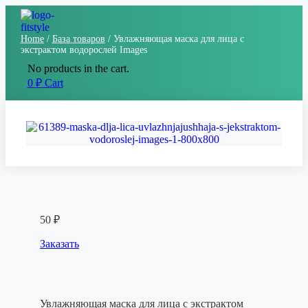
Home
/
База товаров
/ Увлажняющая маска для лица с
экстрактом водорослей Images
No products in the cart.
0
₽
Cart
50
₽
Заказать
Увлажняющая маска для лица с экстрактом