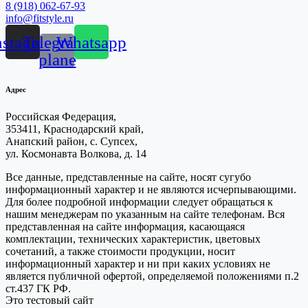
8 (918) 062-67-93
info@fitstyle.ru
nstagram
Telegram-
Whatsapp
plane
Адрес
Российская Федерация,
353411, Краснодарский край,
Анапский район, с. Супсех,
ул. Космонавта Волкова, д. 14
Все данные, представленные на сайте, носят сугубо
информационный характер и не являются исчерпывающими.
Для более подробной информации следует обращаться к
нашим менеджерам по указанным на сайте телефонам. Вся
представленная на сайте информация, касающаяся
комплектации, технических характеристик, цветовых
сочетаний, а также стоимости продукции, носит
информационный характер и ни при каких условиях не
является публичной офертой, определяемой положениями п.2
ст.437 ГК РФ.
Это тестовый сайт