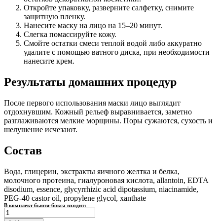
Откройте упаковку, разверните салфетку, снимите
защитную пленку.
Нанесите маску на лицо на 15–20 минут.
Слегка помассируйте кожу.
Смойте остатки смеси теплой водой либо аккуратно
удалите с помощью ватного диска, при необходимости
нанесите крем.
Результаты домашних процедур
После первого использования маски лицо выглядит
отдохнувшим. Кожный рельеф выравнивается, заметно
разглаживаются мелкие морщины. Поры сужаются, сухость и
шелушение исчезают.
Состав
Вода, глицерин, экстракты яичного желтка и белка,
молочного протеина, гиалуроновая кислота, allantoin, EDTA
disodium, essence, glycyrrhizic acid dipotassium, niacinamide,
PEG-40 castor oil, propylene glycol, xanthate
В комплект бьюти-бокса входит:
Яичная
маска