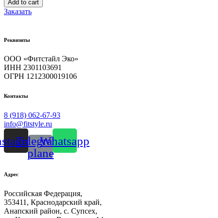
Add to cart
для
Заказать
лица
Bioaqua
quantity
Реквизиты
ООО «Фитстайл Эко»
ИНН 2301103691
ОГРН 1212300019106
Контакты
8 (918) 062-67-93
info@fitstyle.ru
nstagram
Telegram-
Whatsapp
plane
Адрес
Российская Федерация,
353411, Краснодарский край,
Анапский район, с. Супсех,